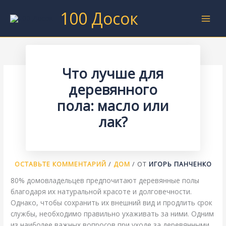
Перейти
100 Досок
к
содержимому
Что лучше для
деревянного
пола: масло или
лак?
ОСТАВЬТЕ КОММЕНТАРИЙ
/
ДОМ
/ ОТ
ИГОРЬ ПАНЧЕНКО
80% домовладельцев предпочитают деревянные полы
благодаря их натуральной красоте и долговечности.
Однако, чтобы сохранить их внешний вид и продлить срок
службы, необходимо правильно ухаживать за ними. Одним
из наиболее важных вопросов при уходе за деревянными