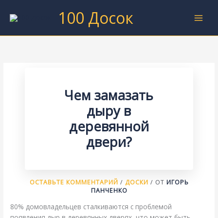
Перейти
100 Досок
к
содержимому
Чем замазать
дыру в
деревянной
двери?
ОСТАВЬТЕ КОММЕНТАРИЙ
/
ДОСКИ
/ ОТ
ИГОРЬ
ПАНЧЕНКО
80% домовладельцев сталкиваются с проблемой
появления дыр в деревянных дверях, что может быть