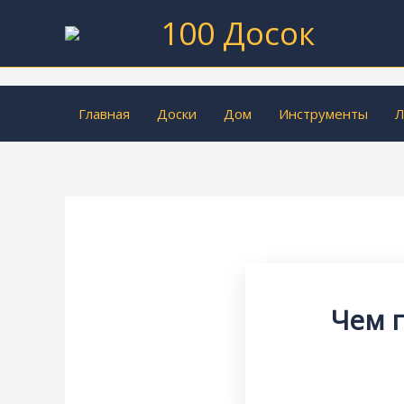
Перейти
100 Досок
к
содержимому
Главная
Доски
Дом
Инструменты
Л
Чем 