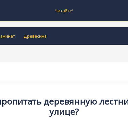
Читайте!
аминат
Древесина
пропитать деревянную лестни
улице?