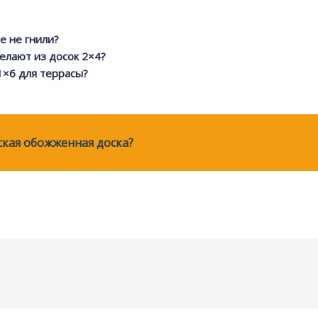
е не гнили?
елают из досок 2×4?
1×6 для террасы?
ская обожженная доска?