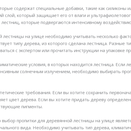
торые содержат специальные добавки, такие как силиконы и
ий слой, который защищает его от влаги и ультрафиолетовог
лестниц, которые подвергаются интенсивному воздействию
й лестницы на улице необходимо учитывать несколько факт
твует типу дерева, из которого сделана лестница. Разные т
аться с экспертом или прочитать инструкции на упаковке пр
матические условия, в которых находится лестница. Если ле
енсивным солнечным излучением, необходимо выбирать проп
тетические требования. Если вы хотите сохранить первона
няет цвет дерева. Если вы хотите придать дереву определе
ствующие пигменты.
то выбор пропитки для деревянной лестницы на улице являет
чального вида. Необходимо учитывать тип дерева, климатич