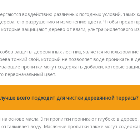
ргаются воздействию различных погодных условий, таких как
дерева, его разрушению и изменению цвета. Чтобы предотв
 которые защищают дерево от влаги, ультрафиолетового из
собов защиты деревянных лестниц является использование
рева тонкий слой, который не позволяет воде проникать в д
кивающие пропитки могут содержать добавки, которые защ
го первоначальный цвет.
 лучше всего подходит для чистки деревянной террасы?
на основе масла. Эти пропитки проникают глубоко в дерево,
й отталкивает воду. Масляные пропитки также могут содерж