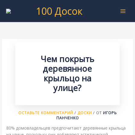
Перейти
100 Досок
к
содержимому
Чем покрыть
деревянное
крыльцо на
улице?
ОСТАВЬТЕ КОММЕНТАРИЙ
/
ДОСКИ
/ ОТ
ИГОРЬ
ПАНЧЕНКО
80% домовладельцев предпочитают деревянные крыльца
на улице, поскольку они добавляют эстетической