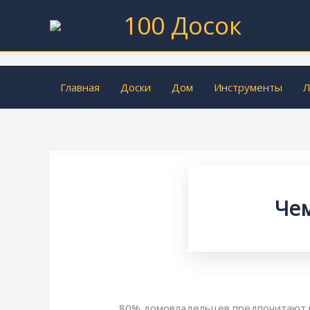
Перейти
100 Досок
к
содержимому
Главная
Доски
Дом
Инструменты
Л
Чем
80% домовладельцев предпочитают ис