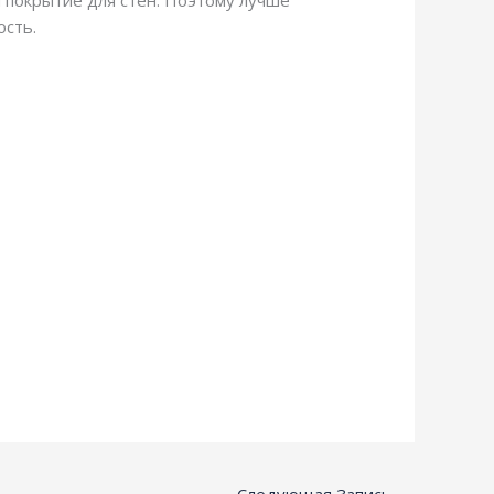
ость.
Следующая Запись
→