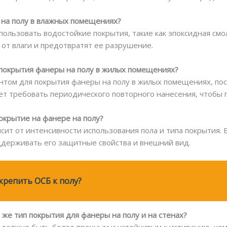
 на полу в влажных помещениях?
ользовать водостойкие покрытия, такие как эпоксидная смо
от влаги и предотвратят ее разрушение.
 покрытия фанеры на полу в жилых помещениях?
антом для покрытия фанеры на полу в жилых помещениях, пос
ет требовать периодического повторного нанесения, чтобы
окрытие на фанере на полу?
исит от интенсивности использования пола и типа покрытия.
ддерживать его защитные свойства и внешний вид.
крепить ОСБ к полу?
 же тип покрытия для фанеры на полу и на стенах?
ла должно быть более прочным и устойчивым к истиранию, че