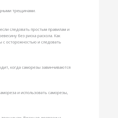
одными трещинами.
 если следовать простым правилам и
евесину без риска раскола. Как
зы с осторожностью и следовать
ходит, когда саморезы завинчиваются
самореза и использовать саморезы,
 к трещинам. Влажная древесина