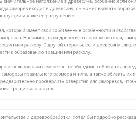
ть значительное напряжение в древесине, особенно если они
Когда саморез входит в древесину, он может вызвать образо
нструкции и даже ее разрушению.
, который имеет свои собственные особенности и свойства,
аморезов. Например, если древесина слишком плотная, само
ещин или расколу. С другой стороны, если древесина слишко
вести к образованию трещин или расколу.
при использовании саморезов, необходимо соблюдать опред
саморезы правильного размера и типа, а также вбивать их п
предварительно просверлить отверстия для саморезов, что
ние трещин или раскол.
троительства и деревообработки, хотел бы подробно рассказа