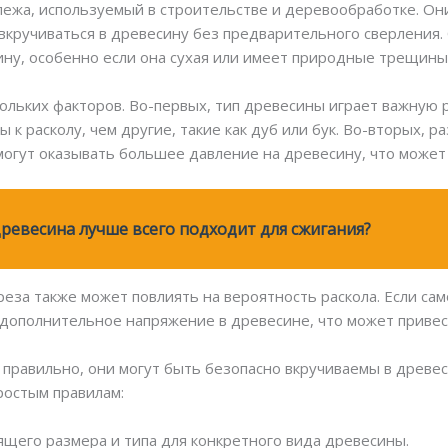
ежа, используемый в строительстве и деревообработке. Он
 вкручиваться в древесину без предварительного сверления
ину, особенно если она сухая или имеет природные трещины
скольких факторов. Во-первых, тип древесины играет важную
ны к расколу, чем другие, такие как дуб или бук. Во-вторых, 
огут оказывать большее давление на древесину, что может п
древесина лучше всего подходит для сжигания?
реза также может повлиять на вероятность раскола. Если сам
дополнительное напряжение в древесине, что может привест
правильно, они могут быть безопасно вкручиваемы в древеси
ростым правилам:
щего размера и типа для конкретного вида древесины.