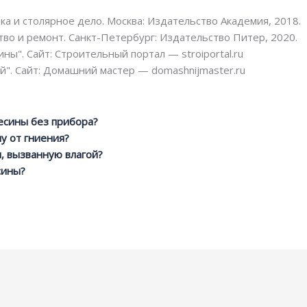
а и столярное дело. Москва: Издательство Академия, 2018.
во и ремонт. Санкт-Петербург: Издательство Питер, 2020.
ны". Сайт: Строительный портал — stroiportal.ru
й". Сайт: Домашний мастер — domashnijmaster.ru
есины без прибора?
у от гниения?
, вызванную влагой?
сины?