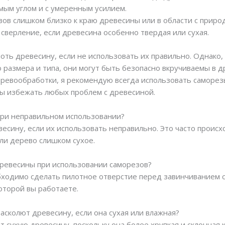
мым углом и с умеренным усилием.
зов слишком близко к краю древесины или в области с прир
сверление, если древесина особенно твердая или сухая.
оть древесину, если не использовать их правильно. Однако,
азмера и типа, они могут быть безопасно вкручиваемы в др
деревообработки, я рекомендую всегда использовать саморе
ы избежать любых проблем с древесиной.
при неправильном использовании?
весину, если их использовать неправильно. Это часто проис
ли дерево слишком сухое.
древесины при использовании саморезов?
бходимо сделать пилотное отверстие перед завинчиванием 
оторой вы работаете.
расколют древесину, если она сухая или влажная?
т сухую древесину, поскольку она более хрупкая и склонная