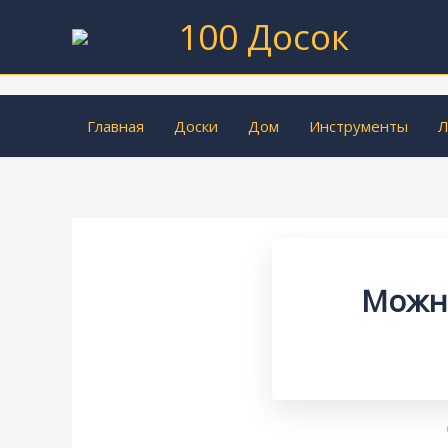
Перейти
100 Досок
к
содержимому
Главная
Доски
Дом
Инструменты
Л
Можно