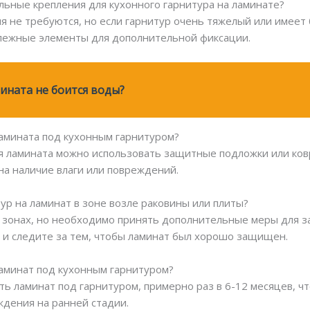
льные крепления для кухонного гарнитура на ламинате?
я не требуются, но если гарнитур очень тяжелый или имее
епежные элементы для дополнительной фиксации.
мината не боится воды?
амината под кухонным гарнитуром?
 ламината можно использовать защитные подложки или ковр
на наличие влаги или повреждений.
ур на ламинат в зоне возле раковины или плиты?
их зонах, но необходимо принять дополнительные меры для з
 и следите за тем, чтобы ламинат был хорошо защищен.
ламинат под кухонным гарнитуром?
ть ламинат под гарнитуром, примерно раз в 6-12 месяцев, 
дения на ранней стадии.