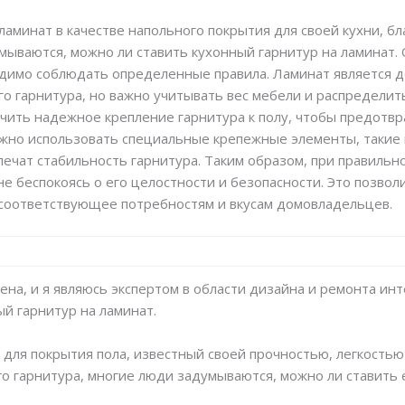
минат в качестве напольного покрытия для своей кухни, бл
мываются, можно ли ставить кухонный гарнитур на ламинат. 
одимо соблюдать определенные правила. Ламинат является 
о гарнитура, но важно учитывать вес мебели и распределит
ечить надежное крепление гарнитура к полу, чтобы предотв
жно использовать специальные крепежные элементы, такие 
печат стабильность гарнитура. Таким образом, при правиль
не беспокоясь о его целостности и безопасности. Это позво
 соответствующее потребностям и вкусам домовладельцев.
ена, и я являюсь экспертом в области дизайна и ремонта инт
ый гарнитур на ламинат.
для покрытия пола, известный своей прочностью, легкостью 
го гарнитура, многие люди задумываются, можно ли ставить е