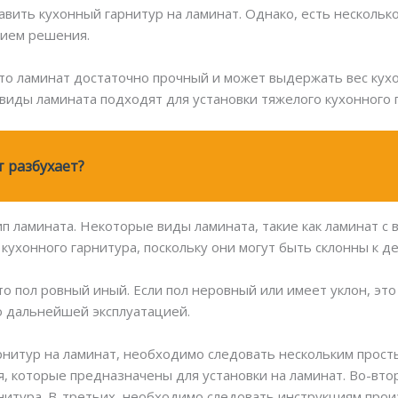
авить кухонный гарнитур на ламинат. Однако, есть нескольк
тием решения.
то ламинат достаточно прочный и может выдержать вес кухо
 виды ламината подходят для установки тяжелого кухонного 
 разбухает?
п ламината. Некоторые виды ламината, такие как ламинат с
кухонного гарнитура, поскольку они могут быть склонны к 
о пол ровный иный. Если пол неровный или имеет уклон, это
го дальнейшей эксплуатацией.
рнитур на ламинат, необходимо следовать нескольким прост
, которые предназначены для установки на ламинат. Во-вто
рнитура. В-третьих, необходимо следовать инструкциям прои