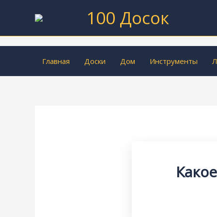
Перейти
100 Досок
к
содержимому
Главная
Доски
Дом
Инструменты
Л
Какое