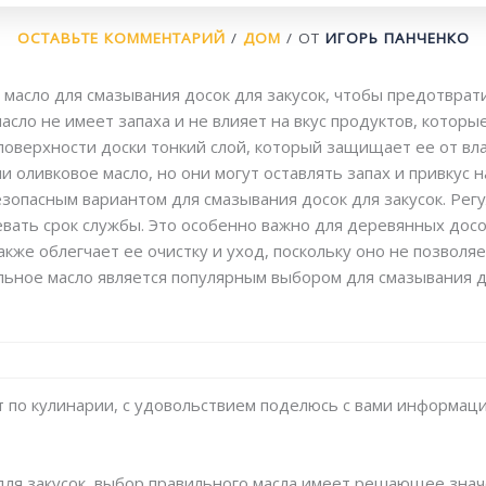
ОСТАВЬТЕ КОММЕНТАРИЙ
/
ДОМ
/ ОТ
ИГОРЬ ПАНЧЕНКО
масло для смазывания досок для закусок, чтобы предотврати
асло не имеет запаха и не влияет на вкус продуктов, которы
 поверхности доски тонкий слой, который защищает ее от вл
и оливковое масло, но они могут оставлять запах и привкус 
езопасным вариантом для смазывания досок для закусок. Рег
вать срок службы. Это особенно важно для деревянных досо
кже облегчает ее очистку и уход, поскольку оно не позволяе
льное масло является популярным выбором для смазывания до
т по кулинарии, с удовольствием поделюсь с вами информаци
 для закусок, выбор правильного масла имеет решающее знач