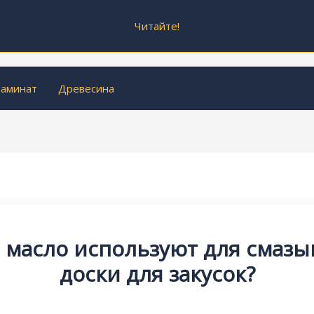
Читайте!
аминат
Древесина
 масло используют для смаз
доски для закусок?