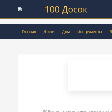
Перейти
100 Досок
к
содержимому
Главная
Доски
Дом
Инструменты
Л
80% всех строительных проектов вкл