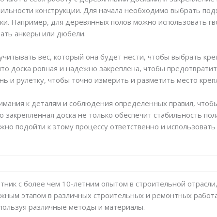
бильности конструкции. Для начала необходимо выбрать по
ски. Например, для деревянных полов можно использовать гво
ать анкеры или дюбели.
 учитывать вес, который она будет нести, чтобы выбрать кр
что доска ровная и надежно закреплена, чтобы предотврат
нь и рулетку, чтобы точно измерить и разметить место креп
нимания к деталям и соблюдения определенных правил, чтоб
о закрепленная доска не только обеспечит стабильность по
жно подойти к этому процессу ответственно и использоват
тник с более чем 10-летним опытом в строительной отрасли,
ажным этапом в различных строительных и ремонтных работах.
спользуя различные методы и материалы.