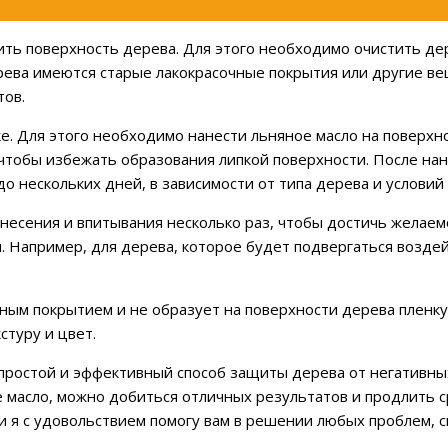
ь поверхность дерева. Для этого необходимо очистить дере
дерева имеются старые лакокрасочные покрытия или другие в
тов.
. Для этого необходимо нанести льняное масло на поверхнос
чтобы избежать образования липкой поверхности. После на
 до нескольких дней, в зависимости от типа дерева и услов
есения и впитывания несколько раз, чтобы достичь желаемо
и. Например, для дерева, которое будет подвергаться возде
чным покрытием и не образует на поверхности дерева пленк
стуру и цвет.
 простой и эффективный способ защиты дерева от негативн
масло, можно добиться отличных результатов и продлить сро
 и я с удовольствием помогу вам в решении любых проблем,