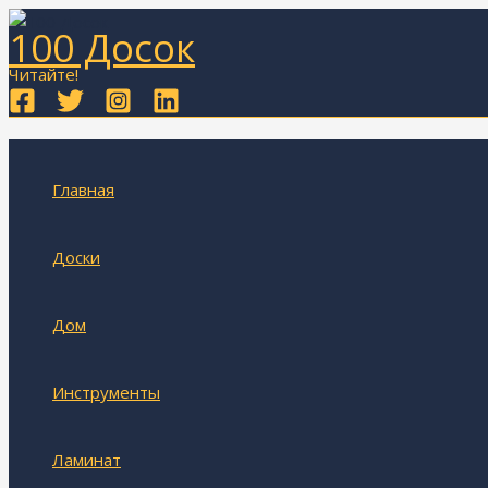
Перейти
100 Досок
к
содержимому
Читайте!
Главная
Доски
Дом
Инструменты
Ламинат