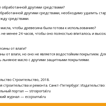
же обработанной другими средствами?
обработанной другими средствами, необходимо удалить ста
ежду средствами.
 масла, чтобы древесина была готова к использованию?
не менее 24 часов, чтобы оно полностью впиталось и высохл
сины от влаги?
ны от влаги, но оно не является водостойким покрытием. Д
ь льняное масло с другими защитными покрытиями.
ельство Строительство, 2018.
я строительства и ремонта. Санкт-Петербург: Издательство 
ьный портал — stroiportal.ru
кий журнал — ecojournal.ru