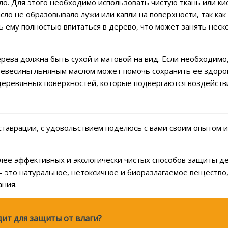
о. Для этого необходимо использовать чистую ткань или ки
сло не образовывало лужи или капли на поверхности, так ка
 ему полностью впитаться в дерево, что может занять неско
дерева должна быть сухой и матовой на вид. Если необходим
ревесины льняным маслом может помочь сохранить ее здоро
еревянных поверхностей, которые подвергаются воздействи
ставрации, с удовольствием поделюсь с вами своим опытом и
ее эффективных и экологически чистых способов защиты дер
это натуральное, нетоксичное и биоразлагаемое вещество, 
ания.
дит для защиты от влаги?