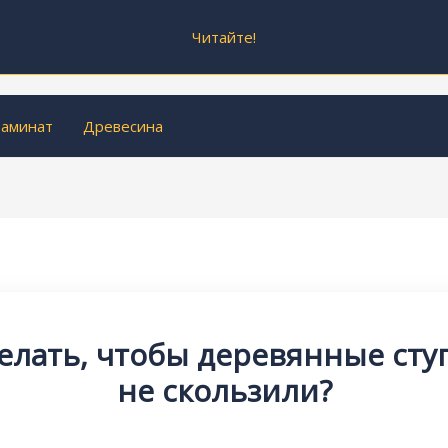
Читайте!
аминат
Древесина
делать, чтобы деревянные сту
не скользили?