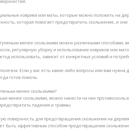
верхностей.
циальные коврики или маты, которые можно положить на дер
ность, которая помогает предотвратить скольжение, и они 
тупеньки менее скользкими можно различными способами, в
лосок, регулярную уборку и использование ковриков или мато
етод использовать, зависит от конкретных условий и потреб
полезна. Если у вас есть какие-либо вопросы или вам нужна
егда готов помочь.
упеньки менее скользкими?
ьки менее скользкими, можно нанести на них противосколь
предотвратить падения и травмы.
тую поверхность для предотвращения скольжения на деревя
жет быть эффективным способом предотвращения скольжения