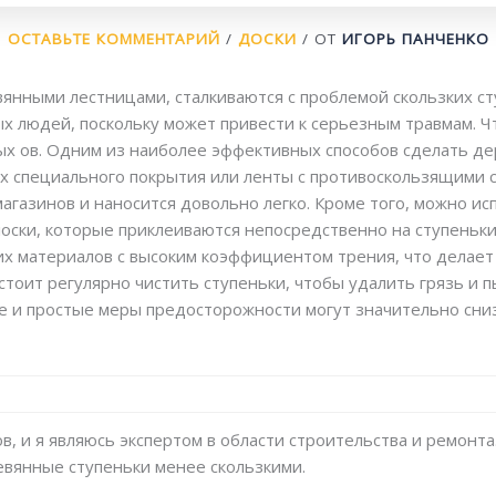
ОСТАВЬТЕ КОММЕНТАРИЙ
/
ДОСКИ
/ ОТ
ИГОРЬ ПАНЧЕНКО
янными лестницами, сталкиваются с проблемой скользких ст
ых людей, поскольку может привести к серьезным травмам. Ч
ых ов. Одним из наиболее эффективных способов сделать д
их специального покрытия или ленты с противоскользящими 
агазинов и наносится довольно легко. Кроме того, можно и
оски, которые приклеиваются непосредственно на ступеньки
их материалов с высоким коэффициентом трения, что делает
тоит регулярно чистить ступеньки, чтобы удалить грязь и п
е и простые меры предосторожности могут значительно сниз
в, и я являюсь экспертом в области строительства и ремонта.
евянные ступеньки менее скользкими.