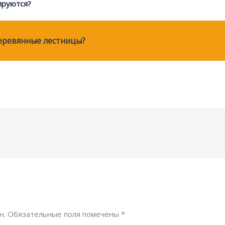
ируются?
еревянные лестницы?
н.
Обязательные поля помечены
*