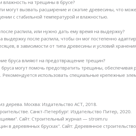
 и влажность на трещины в брусе?
ти могут вызвать расширение и сжатие древесины, что мож
ении с стабильной температурой и влажностью.
 после распила, или нужно дать ему время на выдержку?
а выдержку после распила, чтобы он мог постепенно адаптир
сяцев, в зависимости от типа древесины и условий хранения
ление бруса влияют на предотвращение трещин?
е бруса могут помочь предотвратить трещины, обеспечивая
. Рекомендуется использовать специальные крепежные эле
из дерева. Москва: Издательство АСТ, 2018.
роительстве. Санкт-Петербург: Издательство Питер, 2020.
циями". Сайт: Строительный журнал — stroim.ru
н в деревянных брусках". Сайт: Деревянное строительство 