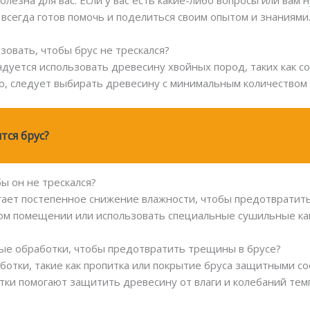
лезна для вас. Если у вас есть какие-либо вопросы или вам
 всегда готов помочь и поделиться своим опытом и знаниями
зовать, чтобы брус не трескался?
уется использовать древесину хвойных пород, таких как сос
го, следует выбирать древесину с минимальным количеством 
тся брус?
бы он не трескался?
гает постепенное снижение влажности, чтобы предотвратит
ом помещении или использовать специальные сушильные ка
ные обработки, чтобы предотвратить трещины в брусе?
ботки, такие как пропитка или покрытие бруса защитными со
ки помогают защитить древесину от влаги и колебаний тем