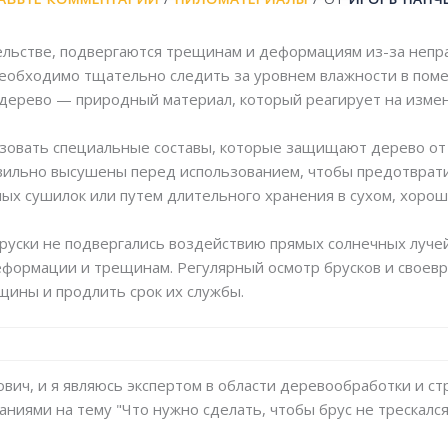
ельстве, подвергаются трещинам и деформациям из-за непр
еобходимо тщательно следить за уровнем влажности в поме
то дерево — природный материал, который реагирует на изме
зовать специальные составы, которые защищают дерево от 
авильно высушены перед использованием, чтобы предотврат
ых сушилок или путем длительного хранения в сухом, хоро
бруски не подвергались воздействию прямых солнечных луче
деформации и трещинам. Регулярный осмотр брусков и свое
щины и продлить срок их службы.
вич, и я являюсь экспертом в области деревообработки и ст
аниями на тему "Что нужно сделать, чтобы брус не трескался