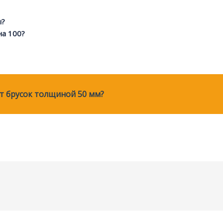
ы?
на 100?
ет брусок толщиной 50 мм?