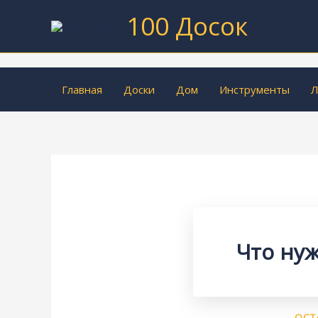
Перейти
100 Досок
к
содержимому
Главная
Доски
Дом
Инструменты
Л
Что нуж
ОСТ