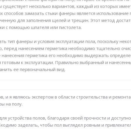
 существует несколько вариантов, каждый из которых имеет
 способов замазать стыки фанеры является использование 
ченную для заполнения щелей и трещин. Этот метод достато
ыки с помощью шпателя или пистолета.
ть тип фанеры и условия эксплуатации пола, поскольку неко
го, перед нанесением герметика необходимо тщательно очист
 нанесения герметика его необходимо выдержать определен
л готовым к эксплуатации. Правильно выбранный и нанесен
анить ее первоначальный вид.
, и я являюсь экспертом в области строительства и ремонта.
ы на полу.
ля устройства полов, благодаря своей прочности и доступн
бходимо заделать, чтобы пол выглядел ровным и привлекате