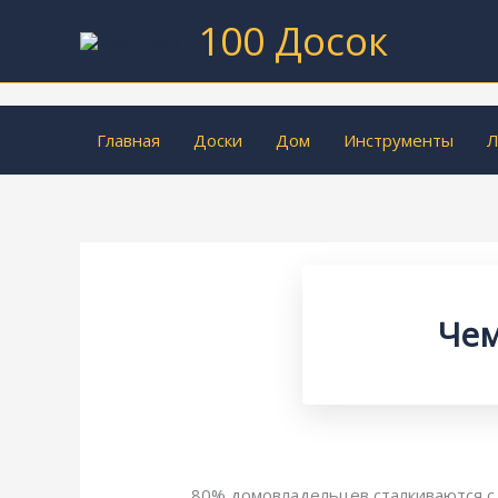
Перейти
100 Досок
к
содержимому
Главная
Доски
Дом
Инструменты
Л
Чем
80% домовладельцев сталкиваются с