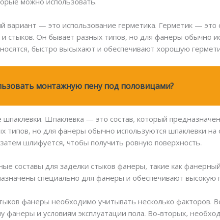
торые можно использовать.
 вариант — это использование герметика. Герметик — это 
и стыков. Он бывает разных типов, но для фанеры обычно и
аносятся, быстро высыхают и обеспечивают хорошую гермети
льзовать монтажную пену под половицами?
 шпаклевки. Шпаклевка — это состав, который предназначе
х типов, но для фанеры обычно используются шпаклевки на 
и затем шлифуется, чтобы получить ровную поверхность.
ые составы для заделки стыков фанеры, такие как фанерный
назначены специально для фанеры и обеспечивают высокую п
стыков фанеры необходимо учитывать несколько факторов. 
пу фанеры и условиям эксплуатации пола. Во-вторых, необхо