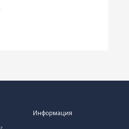
.
Информация
е?