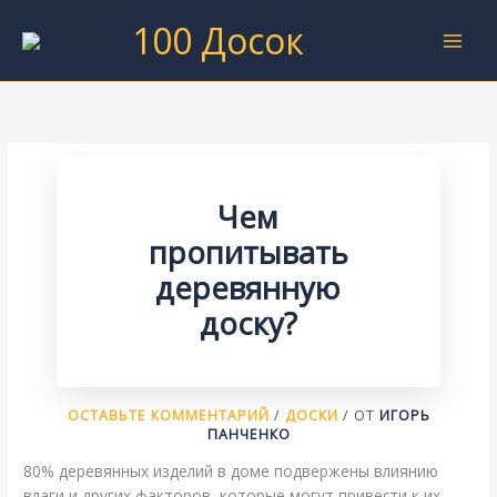
Перейти
100 Досок
к
содержимому
Чем
пропитывать
деревянную
доску?
ОСТАВЬТЕ КОММЕНТАРИЙ
/
ДОСКИ
/ ОТ
ИГОРЬ
ПАНЧЕНКО
80% деревянных изделий в доме подвержены влиянию
влаги и других факторов, которые могут привести к их