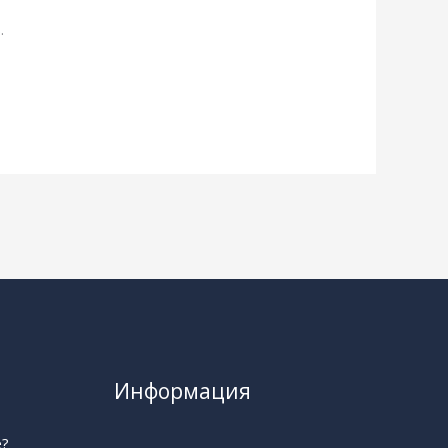
.
Информация
е?