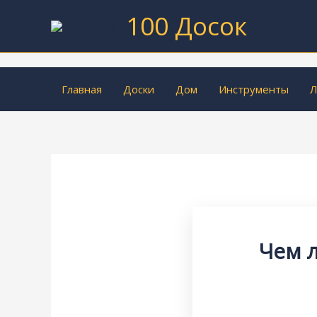
Перейти
100 Досок
к
содержимому
Главная
Доски
Дом
Инструменты
Л
Чем 