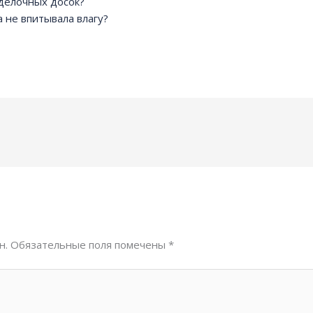
зделочных досок?
 не впитывала влагу?
н.
Обязательные поля помечены
*