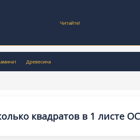
Читайте!
аминат
Древесина
колько квадратов в 1 листе ОС