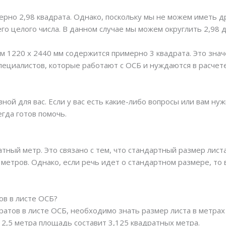
мерно 2,98 квадрата. Однако, поскольку мы не можем иметь 
о целого числа. В данном случае мы можем округлить 2,98 д
ом 1220 х 2440 мм содержится примерно 3 квадрата. Это зн
пециалистов, которые работают с ОСБ и нуждаются в расчет
ной для вас. Если у вас есть какие-либо вопросы или вам н
егда готов помочь.
тный метр. Это связано с тем, что стандартный размер листа
метров. Однако, если речь идет о стандартном размере, то 
ов в листе ОСБ?
дратов в листе ОСБ, необходимо знать размер листа в метра
 2,5 метра площадь составит 3,125 квадратных метра.