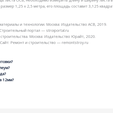
ь листа ОСБ, необходимо измерить длину и ширину листа в
 размер 1,25 х 2,5 метра, его площадь составит 3,125 квадра
атериалы и технологии. Москва: Издательство АСВ, 2019.
Строительный портал — stroiportal.ru
строительства. Москва: Издательство Юрайт, 2020.
Сайт: Ремонт и строительство — remontstroy.ru
нтовки?
леум?
да?
а 12мм?