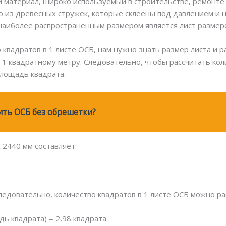
 материал, широко используемый в строительстве, ремонте 
ю из древесных стружек, которые склеены под давлением и н
наиболее распространенным размером является лист размеро
 квадратов в 1 листе ОСБ, нам нужно знать размер листа и 
1 квадратному метру. Следовательно, чтобы рассчитать коли
площадь квадрата.
ть ОСБ без обрешетки?
2440 мм составляет:
Следовательно, количество квадратов в 1 листе ОСБ можно 
адь квадрата) = 2,98 квадрата