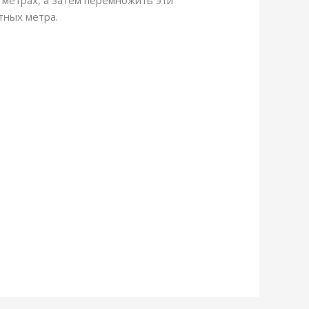
 метрах, а затем перемножить эти
тных метра.