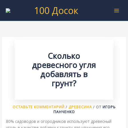
Перейти
100 Досок
к
содержимому
Сколько
древесного угля
добавлять в
грунт?
ОСТАВЬТЕ КОММЕНТАРИЙ
/
ДРЕВЕСИНА
/ ОТ
ИГОРЬ
ПАНЧЕНКО
80% садоводов и огородников используют древесный
уголь в качестве добавки к грунту для улучшения его