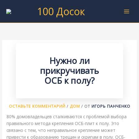
Перейти
100 Досок
к
содержимому
Нужно ли
прикручивать
ОСБ к полу?
ОСТАВЬТЕ КОММЕНТАРИЙ
/
ДОМ
/ ОТ
ИГОРЬ ПАНЧЕНКО
80% домовладельцев сталкиваются с проблемой выбора
правильного метода крепления ОСБ-плит к полу. Это
связано с тем, что неправильное крепление может
привести к образованию трещин и скрипам в полу. ОСБ-