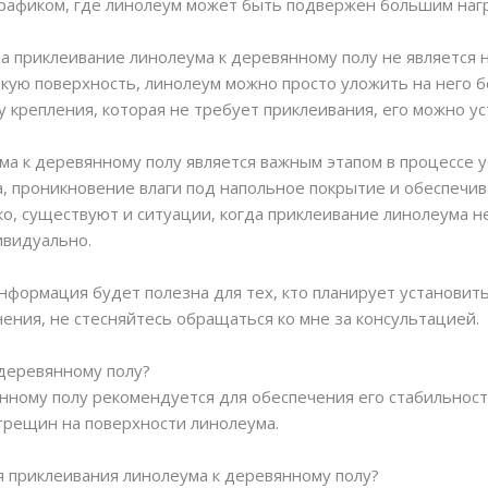
трафиком, где линолеум может быть подвержен большим нагр
да приклеивание линолеума к деревянному полу не является
кую поверхность, линолеум можно просто уложить на него бе
 крепления, которая не требует приклеивания, его можно ус
ма к деревянному полу является важным этапом в процессе у
 проникновение влаги под напольное покрытие и обеспечив
о, существуют и ситуации, когда приклеивание линолеума н
ивидуально.
информация будет полезна для тех, кто планирует установит
нения, не стесняйтесь обращаться ко мне за консультацией.
 деревянному полу?
нному полу рекомендуется для обеспечения его стабильност
трещин на поверхности линолеума.
ля приклеивания линолеума к деревянному полу?