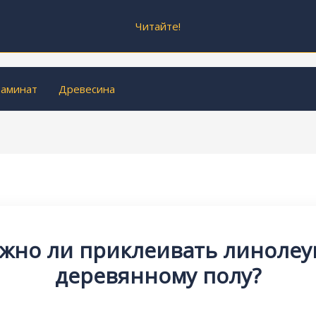
Читайте!
аминат
Древесина
жно ли приклеивать линолеу
деревянному полу?