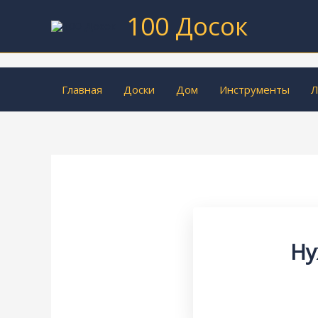
Перейти
100 Досок
к
содержимому
Главная
Доски
Дом
Инструменты
Л
Ну