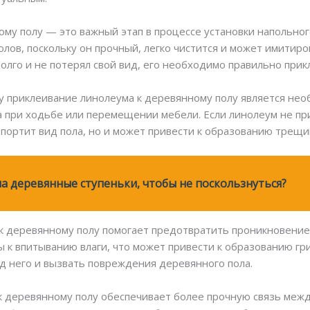
му полу — это важный этап в процессе установки напольно
лов, поскольку он прочный, легко чистится и может имитиро
олго и не потерял свой вид, его необходимо правильно прик
у приклеивание линолеума к деревянному полу является нео
при ходьбе или перемещении мебели. Если линолеум не при
 портит вид пола, но и может привести к образованию трещи
а деревянные ступеньки, чтобы не поскользнуться?
к деревянному полу помогает предотвратить проникновение 
 к впитыванию влаги, что может привести к образованию гри
од него и вызвать повреждения деревянного пола.
к деревянному полу обеспечивает более прочную связь межд