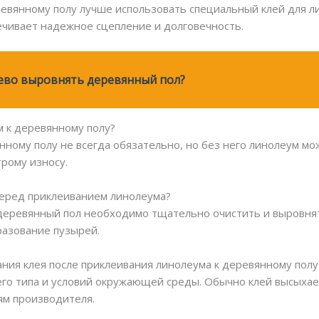
ревянному полу лучше использовать специальный клей для л
ечивает надежное сцепление и долговечность.
ево выровнять деревянный пол?
м к деревянному полу?
нному полу не всегда обязательно, но без него линолеум м
трому износу.
перед приклеиванием линолеума?
деревянный пол необходимо тщательно очистить и выровнят
разование пузырей.
ания клея после приклеивания линолеума к деревянному полу
его типа и условий окружающей среды. Обычно клей высыхает
ям производителя.