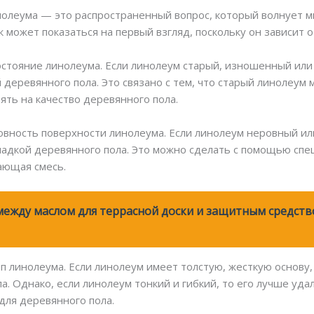
нолеума — это распространенный вопрос, который волнует м
ак может показаться на первый взгляд, поскольку он зависит 
остояние линолеума. Если линолеум старый, изношенный ил
 деревянного пола. Это связано с тем, что старый линолеум 
ять на качество деревянного пола.
вность поверхности линолеума. Если линолеум неровный ил
адкой деревянного пола. Это можно сделать с помощью спец
ающая смесь.
между маслом для террасной доски и защитным средств
п линолеума. Если линолеум имеет толстую, жесткую основу,
а. Однако, если линолеум тонкий и гибкий, то его лучше уда
для деревянного пола.