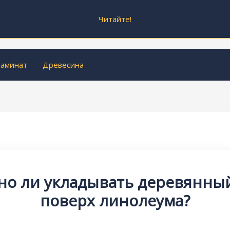
Читайте!
аминат
Древесина
о ли укладывать деревянны
поверх линолеума?