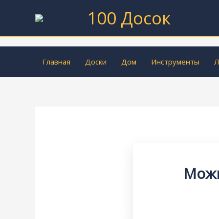
Перейти
100 Досок
к
содержимому
Главная
Доски
Дом
Инструменты
Л
Можн