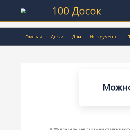
Перейти
100 Досок
к
содержимому
Главная
Доски
Дом
Инструменты
Л
Можно
80% владельцев гаражей сталкиваютс