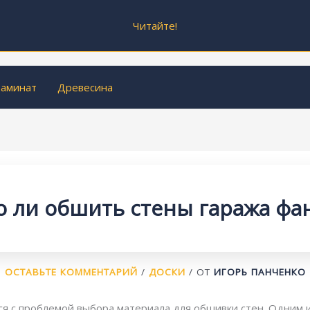
Читайте!
аминат
Древесина
 ли обшить стены гаража фа
ОСТАВЬТЕ КОММЕНТАРИЙ
/
ДОСКИ
/ ОТ
ИГОРЬ ПАНЧЕНКО
я с проблемой выбора материала для обшивки стен. Одним и