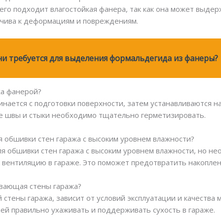
сего подходит влагостойкая фанера, так как она может выде
йчива к деформациям и повреждениям.
и требуется для выделения формальдегида из фанеры?
жа фанерой?
инается с подготовки поверхности, затем устанавливаются н
се швы и стыки необходимо тщательно герметизировать.
я обшивки стен гаража с высоким уровнем влажности?
ля обшивки стен гаража с высоким уровнем влажности, но н
 вентиляцию в гараже. Это поможет предотвратить накоплен
ивающая стены гаража?
стены гаража, зависит от условий эксплуатации и качества 
 ней правильно ухаживать и поддерживать сухость в гараже.