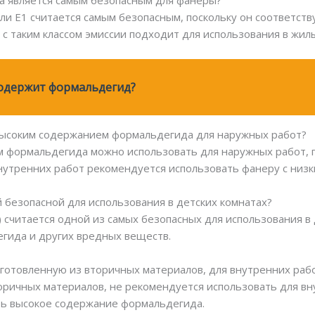
да является самым безопасным для фанеры?
ли E1 считается самым безопасным, поскольку он соответств
с таким классом эмиссии подходит для использования в жил
содержит формальдегид?
 высоким содержанием формальдегида для наружных работ?
м формальдегида можно использовать для наружных работ, 
внутренних работ рекомендуется использовать фанеру с ни
й безопасной для использования в детских комнатах?
 считается одной из самых безопасных для использования в 
гида и других вредных веществ.
зготовленную из вторичных материалов, для внутренних раб
торичных материалов, не рекомендуется использовать для вн
ь высокое содержание формальдегида.