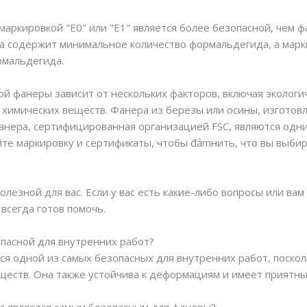
 маркировкой "E0" или "E1" является более безопасной, чем ф
ра содержит минимальное количество формальдегида, а марки
рмальдегида.
ой фанеры зависит от нескольких факторов, включая эколог
химических веществ. Фанера из березы или осины, изготов
 фанера, сертифицированная организацией FSC, являются одн
те маркировку и сертификаты, чтобы đảmнить, что вы выби
олезной для вас. Если у вас есть какие-либо вопросы или в
 всегда готов помочь.
опасной для внутренних работ?
тся одной из самых безопасных для внутренних работ, поско
ществ. Она также устойчива к деформациям и имеет приятн