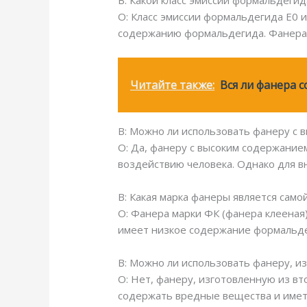
В: Какой класс эмиссии формальдеги
О: Класс эмиссии формальдегида E0 и
содержанию формальдегида. Фанера 
Читайте также:
Вся ли фанера 
В: Можно ли использовать фанеру с
О: Да, фанеру с высоким содержание
воздействию человека. Однако для 
В: Какая марка фанеры является само
О: Фанера марки ФК (фанера клееная)
имеет низкое содержание формальде
В: Можно ли использовать фанеру, и
О: Нет, фанеру, изготовленную из в
содержать вредные вещества и имет