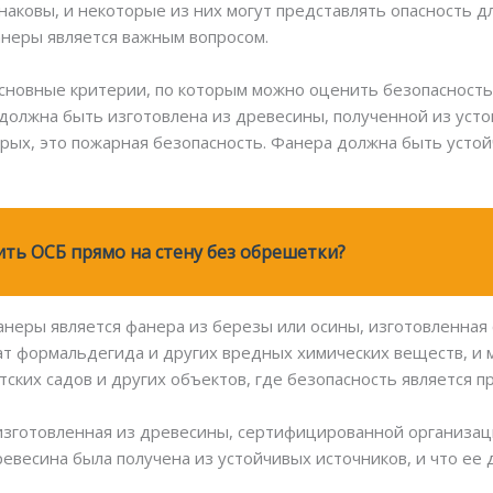
инаковы, и некоторые из них могут представлять опасность 
анеры является важным вопросом.
сновные критерии, по которым можно оценить безопасность
 должна быть изготовлена из древесины, полученной из усто
рых, это пожарная безопасность. Фанера должна быть устой
ть ОСБ прямо на стену без обрешетки?
неры является фанера из березы или осины, изготовленная 
ат формальдегида и других вредных химических веществ, и 
ских садов и других объектов, где безопасность является п
зготовленная из древесины, сертифицированной организацией
евесина была получена из устойчивых источников, и что ее