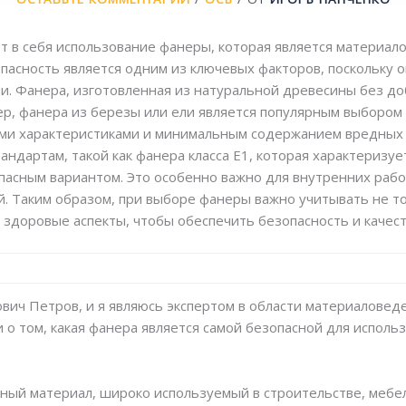
 в себя использование фанеры, которая является материало
асность является одним из ключевых факторов, поскольку о
ии. Фанера, изготовленная из натуральной древесины без д
ер, фанера из березы или ели является популярным выбором 
ми характеристиками и минимальным содержанием вредных в
дартам, такой как фанера класса Е1, которая характеризу
пасным вариантом. Это особенно важно для внутренних рабо
. Таким образом, при выборе фанеры важно учитывать не т
и здоровые аспекты, чтобы обеспечить безопасность и качес
ович Петров, и я являюсь экспертом в области материаловед
и о том, какая фанера является самой безопасной для испол
ный материал, широко используемый в строительстве, мебе