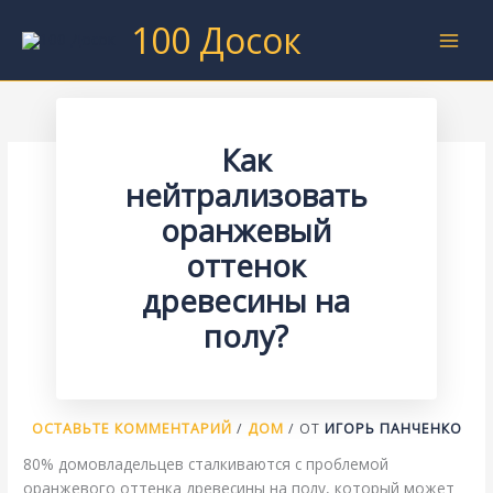
Перейти
100 Досок
к
содержимому
Как
нейтрализовать
оранжевый
оттенок
древесины на
полу?
ОСТАВЬТЕ КОММЕНТАРИЙ
/
ДОМ
/ ОТ
ИГОРЬ ПАНЧЕНКО
80% домовладельцев сталкиваются с проблемой
оранжевого оттенка древесины на полу, который может