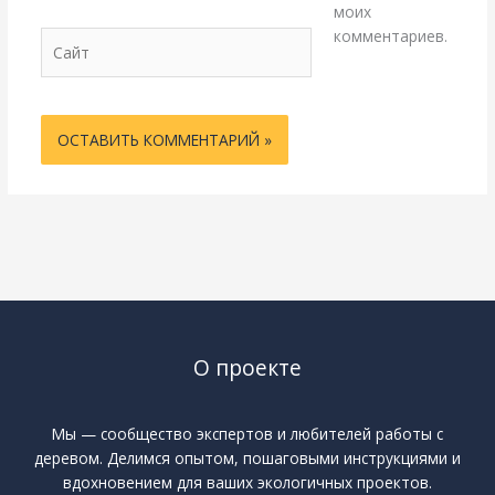
моих
комментариев.
Сайт
О проекте
Мы — сообщество экспертов и любителей работы с
деревом. Делимся опытом, пошаговыми инструкциями и
вдохновением для ваших экологичных проектов.