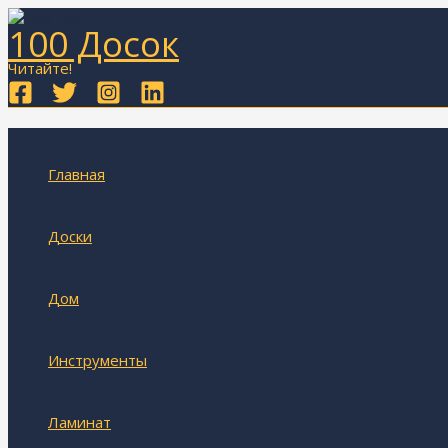
Перейти
100 Досок
к
содержимому
Читайте!
Главная
Доски
Дом
Инструменты
Ламинат