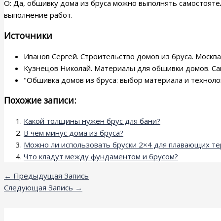
О: Да, обшивку дома из бруса можно выполнять самостоят
выполнение работ.
Источники
Иванов Сергей. Строительство домов из бруса. Москва
Кузнецов Николай. Материалы для обшивки домов. Сайт
"Обшивка домов из бруса: выбор материала и технолог
Похожие записи:
Какой толщины нужен брус для бани?
В чем минус дома из бруса?
Можно ли использовать бруски 2×4 для плавающих те
Что кладут между фундаментом и брусом?
←
Предыдущая Запись
Следующая Запись
→