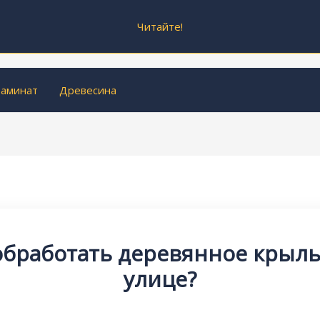
Читайте!
аминат
Древесина
обработать деревянное крыль
улице?