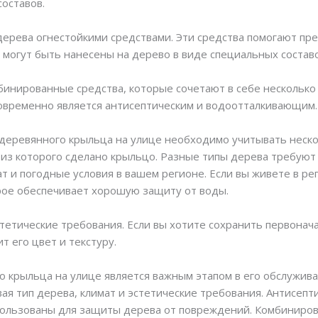
составов.
ерева огнестойкими средствами. Эти средства помогают пр
 могут быть нанесены на дерево в виде специальных составо
бинированные средства, которые сочетают в себе несколько
новременно является антисептическим и водоотталкивающим.
деревянного крыльца на улице необходимо учитывать неско
из которого сделано крыльцо. Разные типы дерева требуют
т и погодные условия в вашем регионе. Если вы живете в ре
рое обеспечивает хорошую защиту от воды.
тетические требования. Если вы хотите сохранить первона
т его цвет и текстуру.
о крыльца на улице является важным этапом в его обслужи
ая тип дерева, климат и эстетические требования. Антисеп
спользованы для защиты дерева от повреждений. Комбиниров