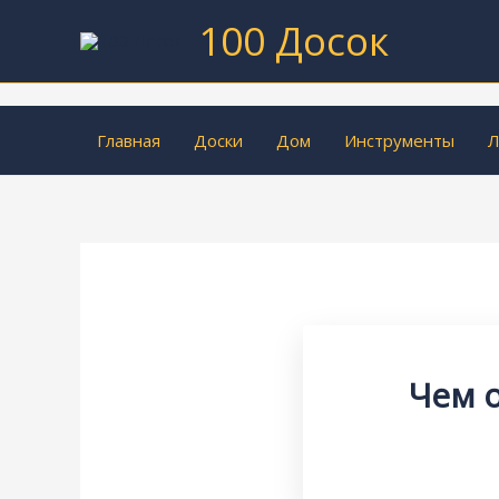
Перейти
100 Досок
к
содержимому
Главная
Доски
Дом
Инструменты
Л
Чем 