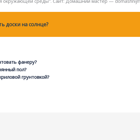
я окружающей среды". Сайт: Домашний мастер — domashnijm
ь доски на солнце?
нтовать фанеру?
вянный пол?
криловой грунтовкой?