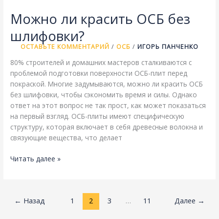
Можно ли красить ОСБ без
шлифовки?
ОСТАВЬТЕ КОММЕНТАРИЙ
/
ОСБ
/
ИГОРЬ ПАНЧЕНКО
80% строителей и домашних мастеров сталкиваются с
проблемой подготовки поверхности ОСБ-плит перед
покраской. Многие задумываются, можно ли красить ОСБ
без шлифовки, чтобы сэкономить время и силы. Однако
ответ на этот вопрос не так прост, как может показаться
на первый взгляд. ОСБ-плиты имеют специфическую
структуру, которая включает в себя древесные волокна и
связующие вещества, что делает
Можно
Читать далее »
ли
красить
ОСБ
←
Назад
1
2
3
…
11
Далее
→
без
шлифовки?