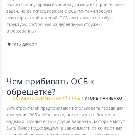
является популярным выбором для многих строительных
задач, но ее использование с ОСБ-плитами требует
некоторых соображений. ОСБ-плиты имеют особую
структуру, состоящую из деревянных стружек,
спрессованных
Можно
Читать далее »
ли
клеить
ОСБ
на
клей
Чем прибивать ОСБ к
пену?
обрешетке?
ОСТАВЬТЕ КОММЕНТАРИЙ
/
ОСБ
/
ИГОРЬ ПАНЧЕНКО
80% строителей предпочитают использовать гвозди для
крепления ОСБ к обрешетке, поскольку это быстро и
надежно. Однако есть и другие варианты, которые могут
быть более подходящими в зависимости от конкретных
условий. Например, саморезы по дереву также широко