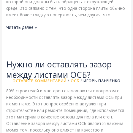
которой они должны быть обращены к окружающей
среде. Это связано с тем, что одна сторона плиты обычно
имеет более гладкую поверхность, чем другая, что
Какой
Читать далее »
стороной
нужно
крепить
ОСБ
на
Нужно ли оставлять зазор
улице?
между листами ОСБ?
ОСТАВЬТЕ КОММЕНТАРИЙ
/
ОСБ
/
ИГОРЬ ПАНЧЕНКО
80% строителей и мастеров сталкиваются с вопросом о
необходимости оставлять зазор между листами ОСБ при
их монтаже. Этот вопрос особенно актуален при
строительстве или ремонте помещений, где используется
этот материал в качестве основы для пола или стен.
Оставление зазора между листами ОСБ является важным
моментом, поскольку оно влияет на качество и